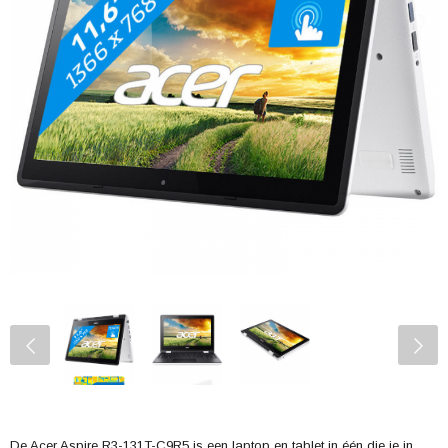
De Acer Aspire R3-131T-C9R5 is een laptop en tablet in één die je in