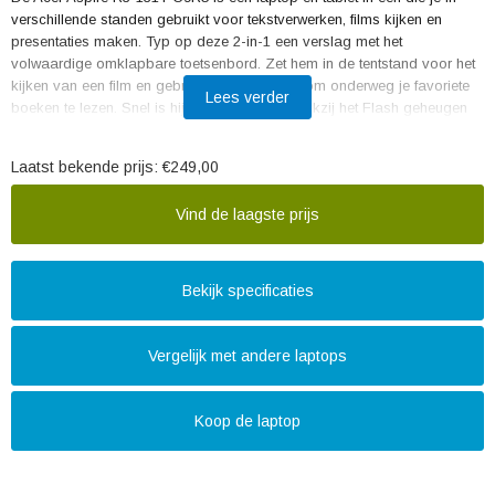
verschillende standen gebruikt voor tekstverwerken, films kijken en
presentaties maken. Typ op deze 2-in-1 een verslag met het
volwaardige omklapbare toetsenbord. Zet hem in de tentstand voor het
kijken van een film en gebruik hem als tablet om onderweg je favoriete
Lees verder
boeken te lezen. Snel is hij ook nog eens; dankzij het Flash geheugen
start je apps en bestanden binnen enkele seconden op. Door zijn
formaat van 11,6 inch is de Acer Aspire kleiner dan een A4'tje, dus past
Laatst bekende prijs:
€249,00
hij gemakkelijk in een tas of koffer.
Vind de laagste prijs
Bekijk specificaties
Vergelijk met andere laptops
Koop de laptop