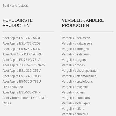
Bekijk alle laptops
POPULAIRSTE
VERGELIJK ANDERE
PRODUCTEN
PRODUCTEN
Acer Aspire E5-774G-56RD
Vergelijk koelkasten
Acer Aspire ES1-732-C202
Vergelijk vaatwassers
Acer Aspire E5-575G-53BZ
Vergelijk cartridges
Acer Spin 1 SP111-31-C34F
Vergelijk dashcams
Acer Aspire F5-771G-76LA
Vergelijk drogers
Acer Aspire 7 A715-71G-76Z5
Vergelijk drones
Acer Aspire ES1-332-C53V
Vergelijk scheerapparaten
Acer Aspire E5-774G-70BN
Vergelijk koffiemachines
Acer Aspire E5-575G-787U
Vergelijk koptelefoons
HP 17-y072nd
Vergelijk navigatie
Acer Aspire ES1-533-C94P
Vergelijk routers
Acer Chromebook 11 CB3-131-
Vergelijk soundbars
C2SS
Vergelijk stofzuigers
Vergelijk koffers
Vergelijk camera's