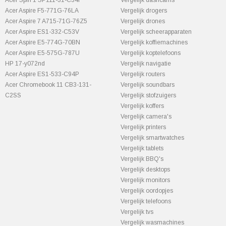
Acer Spin 1 SP111-31-C34F
Vergelijk dashcams
Acer Aspire F5-771G-76LA
Vergelijk drogers
Acer Aspire 7 A715-71G-76Z5
Vergelijk drones
Acer Aspire ES1-332-C53V
Vergelijk scheerapparaten
Acer Aspire E5-774G-70BN
Vergelijk koffiemachines
Acer Aspire E5-575G-787U
Vergelijk koptelefoons
HP 17-y072nd
Vergelijk navigatie
Acer Aspire ES1-533-C94P
Vergelijk routers
Acer Chromebook 11 CB3-131-
Vergelijk soundbars
C2SS
Vergelijk stofzuigers
Vergelijk koffers
Vergelijk camera's
Vergelijk printers
Vergelijk smartwatches
Vergelijk tablets
Vergelijk BBQ's
Vergelijk desktops
Vergelijk monitors
Vergelijk oordopjes
Vergelijk telefoons
Vergelijk tvs
Vergelijk wasmachines