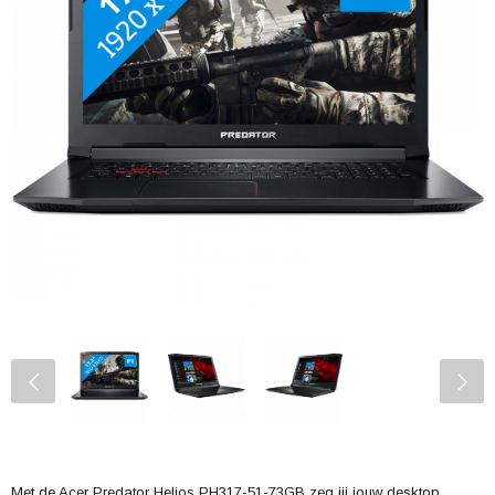
Met de Acer Predator Helios PH317-51-73GB zeg jij jouw desktop