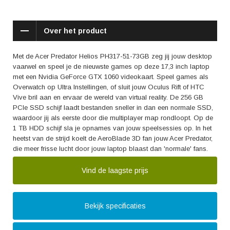
Over het product
Met de Acer Predator Helios PH317-51-73GB zeg jij jouw desktop
vaarwel en speel je de nieuwste games op deze 17,3 inch laptop
met een Nvidia GeForce GTX 1060 videokaart. Speel games als
Overwatch op Ultra Instellingen, of sluit jouw Oculus Rift of HTC
Vive bril aan en ervaar de wereld van virtual reality. De 256 GB
PCIe SSD schijf laadt bestanden sneller in dan een normale SSD,
waardoor jij als eerste door die multiplayer map rondloopt. Op de
1 TB HDD schijf sla je opnames van jouw speelsessies op. In het
heetst van de strijd koelt de AeroBlade 3D fan jouw Acer Predator,
die meer frisse lucht door jouw laptop blaast dan 'normale' fans.
Vind de laagste prijs
Bekijk specificaties