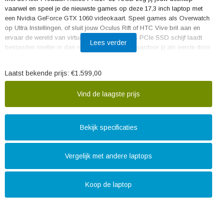
vaarwel en speel je de nieuwste games op deze 17,3 inch laptop met
een Nvidia GeForce GTX 1060 videokaart. Speel games als Overwatch
op Ultra Instellingen, of sluit jouw Oculus Rift of HTC Vive bril aan en
ervaar de wereld van virtual reality. De 256 GB PCIe SSD schijf laadt
Lees verder
bestanden sneller in dan een normale SSD, waardoor jij als eerste door
die multiplayer map rondloopt. Op de 1 TB HDD schijf sla je opnames
van jouw speelsessies op. In het heetst van de strijd koelt de AeroBlade
Laatst bekende prijs:
€1.599,00
3D fan jouw Acer Predator, die meer frisse lucht door jouw laptop blaast
dan 'normale' fans.
Vind de laagste prijs
Bekijk specificaties
Vergelijk met andere laptops
Koop de laptop