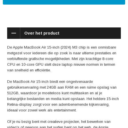
een plezier is.
Reviews over de Apple MacBook Air 15-inch (2024) M3 chip
benadrukken vooral de ongelooflijke snelheid en prestaties van deze
laptop. Gebruikers zijn onder de indruk van de vloeiende werking van
apps en programma's, zelfs bij zware taken. De lange batterijduur zorgt
Over het product
ervoor dat je de hele dag productief kunt blijven, zonder je zorgen te
maken over opladen.
De Apple MacBook Air 15-inch (2024) M3 chip is een onmisbare
Kortom, de Apple MacBook Air 15-inch (2024) M3 chip is de ideale
metgezel voor iedereen die op zoek is naar ultieme prestaties en
keuze voor iedereen die op zoek is naar een krachtige, betrouwbare en
verbluffende grafische mogelijkheden. Met zijn krachtige 8-core
stijlvolle laptop die voldoet aan al hun behoeften op het gebied van
CPU en 10-core GPU stelt deze laptop nieuwe normen in termen
werk en vrije tijd. Ervaar de toekomst van technologie met de MacBook
van snelheid en efficiëntie.
Air 15-inch.
De MacBook Air 15-inch biedt een ongeëvenaarde
gebruikerservaring met 24GB aan RAM en een ruime opslag van
512GB, waardoor je moeiteloos kunt multitasken en al je
belangrijke bestanden en media kunt opslaan. Het heldere 15-inch
Retina-display zorgt voor een adembenemende kijkervaring,
ideaal voor zowel werk als entertainment.
Of je nu bezig bent met creatieve projecten, het bewerken van
video's of gewoon aan het surfen bent op het web, de Apple