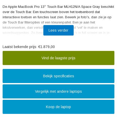
De Apple MacBook Pro 13'' Touch Bar MLH12N/A Space Gray beschikt
over de Touch Bar. Een touchscreen boven het toetsenbord dat
interactieve toetsen en functies laat zien. Bewerk je foto's, dan zie je op
de Touch Bar filteropties of een kleurenpallet. Ben je aan het
tekstverwerken, dan verschijnen opties om tekst 'vet' te maken en
Lees verder
woordsuggesties. Zo bewerk je foto's en video's in full screen en is je
toetsenbord veel interactiever. In de Touch Bar zit ook Touch ID. Een
vingerafdruklezer om snel mee in te loggen en om betalingen goed te
Laatst bekende prijs:
€1.879,00
keuren. Randapparatuur sluit je aan op 1 van de 4 usb c aansluitingen,
die geschikt zijn om én data over te zetten én je laptop op te laden.
Vind de laagste prijs
Bekijk specificaties
Vergelijk met andere laptops
Koop de laptop