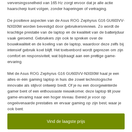
verversingssnelheid van 165 Hz zorgt ervoor dat je alle actie
haarscherp kunt volgen, zonder haperingen of vertraging.
De positieve aspecten van de Asus ROG Zephyrus G16 GU603VV-
N3030W worden bevestigd door gebruikersreviews. Zo wordt de
krachtige prestatie van de laptop en de kwaliteit van de batterijduur
vaak geroemd. Gebruikers zijn ook te spreken over de
bouwkwaliteit en de koeling van de laptop, waardoor deze zelfs bij
intensief gebruik koel blijft. Het toetsenbord wordt geprezen om zijn
comfort en responsiviteit, wat bijdraagt aan een prettige game-
ervaring.
Met de Asus ROG Zephyrus G16 GU603VV-N3030W haal je een
alles-in-één gaming laptop in huis die zowel technologische
innovatie als stijlvol ontwerp biedt. Of je nu een doorgewinterde
gamer bent of een enthousiaste nieuwkomer, deze laptop tilt jouw
game-ervaring naar een hoger niveau. Bereid je voor op
ongeëvenaarde prestaties en ervaar gaming op zijn best, waar je
ook bent.
Vind de laagste prijs