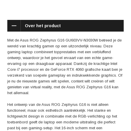
blijft. Het toetsenbord wordt geprezen om zijn comfort en responsiviteit,
wat bijdraagt aan een prettige game-ervaring.
Met de Asus ROG Zephyrus G16 GU603VV-N3030W haal je een alles-
Over het product
in-één gaming laptop in huis die zowel technologische innovatie als
stijlvol ontwerp biedt. Of je nu een doorgewinterde gamer bent of een
enthousiaste nieuwkomer, deze laptop tilt jouw game-ervaring naar een
Met de Asus ROG Zephyrus G16 GU603VV-N3030W betreed je de
hoger niveau. Bereid je voor op ongeëvenaarde prestaties en ervaar
wereld van krachtig gamen op een uitzonderlijk niveau. Deze
gaming op zijn best, waar je ook bent.
gaming laptop combineert topprestaties met een verbluffend
ontwerp, waardoor je het gevoel ervaart van een echte game-
ervaring op een draagbaar apparaat. Dankzij de krachtige Intel
Core i7 processor en de GeForce RTX 4060 grafische kaart ben je
verzekerd van soepele gameplay en indrukwekkende graphics. Of
je nu de nieuwste games wilt spelen, content wilt creëren of wilt
genieten van virtual reality, met de Asus ROG Zephyrus G16 kan
het allemaal.
Het ontwerp van de Asus ROG Zephyrus G16 is niet alleen
functioneel, maar ook esthetisch aantrekkelijk. Het slanke en
lichtgewicht design in combinatie met de RGB-verlichting op het
toetsenbord geeft de laptop een moderne uitstraling die perfect
past bij een gaming-setup. Het 16-inch scherm met een