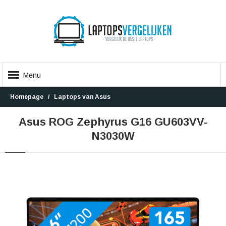
Menu
Homepage
Laptops van Asus
Asus ROG Zephyrus G16 GU603VV-
N3030W