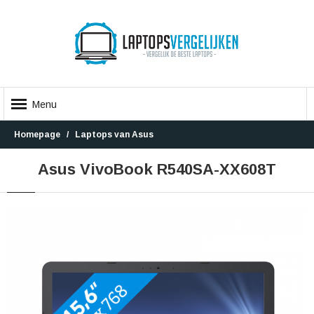
Menu
Homepage
Laptops van Asus
Asus VivoBook R540SA-XX608T