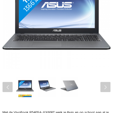
Met de VivoBook R540SA-XX608T werk je thuis en op school aan al je