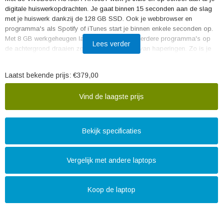
digitale huiswerkopdrachten. Je gaat binnen 15 seconden aan de slag
met je huiswerk dankzij de 128 GB SSD. Ook je webbrowser en
programma's als Spotify of iTunes start je binnen enkele seconden op.
Met 8 GB werkgeheugen laat je eenvoudig meerdere programma's op
Lees verder
de achtergrond draaien zonder last te krijgen van haperingen. Zo is je
Facebook tijdlijn altijd maar enkele klikken van je verwijderd voor
wanneer je even aan een pauze toe bent.
Laatst bekende prijs:
€379,00
Vind de laagste prijs
Bekijk specificaties
Vergelijk met andere laptops
Koop de laptop