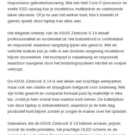
specificaties en verfijnde ontwerp is deze laptop een uitstekende keuze
responsieve gebruikerservaring. Met een Intel Core i7-processor en
voor wie een betrouwbare en hoogwaardige computer wenst.
snelle SSD-opslag kun je moeiteloos multitasken en veeleisende
taken uitvoeren. Of je nu aan het werken bent, foto's bewerkt of
games speelt, deze laptop kan alles aan.
Het elegante ontwerp van de ASUS Zenbook S 14 straalt
professionaliteit en moderniteit uit. Het toetsenbord is comfortabel
en responsief, waardoor langdurig typen een genot is. Met de
verlichte toetsen kun je zelfs in een donkere omgeving moeiteloos
blijven doorwerken. Het touchpad is nauwkeurig en responsief,
waardoor navigeren door het besturingssysteem intuïtief en soepel
verloopt.
De ASUS Zenbook S 14 is niet alleen een krachtige werkpartner,
maar ook een slanke en draagbare metgezel voor onderweg. Met
zijn lichte gewicht en compacte formaat past hij makkelijk in elke
tas, zodat je hem overal mee naartoe kunt nemen. De batterijduur
van deze laptop is indrukwekkend, waardoor je de hele dag
productief kunt blijven zonder je zorgen te maken over het opladen.
Gebruikers die de ASUS Zenbook S 14 hebben ervaren, prijzen
vooral de snelle prestaties, het prachtige OLED-scherm en de