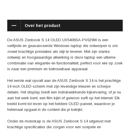
professionaliteit en moderniteit uit. Het toetsenbord is comfortabel en
responsief, waardoor langdurig typen een genot is. Met de verlichte
toetsen kun je zelfs in een donkere omgeving moeiteloos blijven
doorwerken. Het touchpad is nauwkeurig en responsief, waardoor
Over het product
navigeren door het besturingssysteem intuïtief en soepel verloopt.
De ASUS Zenbook S 14 is niet alleen een krachtige werkpartner, maar
De ASUS Zenbook S 14 OLED UX5406SA-PV029W is een
ook een slanke en draagbare metgezel voor onderweg. Met zijn lichte
verfijnde en geavanceerde Windows-laptop die ontworpen is om
gewicht en compacte formaat past hij makkelijk in elke tas, zodat je
zowel krachtige prestaties als stijl te leveren. Met zijn slanke
hem overal mee naartoe kunt nemen. De batterijduur van deze laptop is
ontwerp en hoogwaardige afwerking is deze laptop een ultieme
indrukwekkend, waardoor je de hele dag productief kunt blijven zonder
combinatie van elegantie en functionaliteit, perfect voor wie op zoek
je zorgen te maken over het opladen.
is naar een premium en betrouwbaar apparaat.
Gebruikers die de ASUS Zenbook S 14 hebben ervaren, prijzen vooral
Het eerste wat opvalt aan de ASUS Zenbook S 14 is het prachtige
de snelle prestaties, het prachtige OLED-scherm en de premium
14-inch OLED-scherm met zijn levendige kleuren en scherpe
bouwkwaliteit. Deze laptop wordt door velen beschouwd als een ideale
details. Het display biedt een indrukwekkende kijkervaring, of je nu
mix van esthetiek en functionaliteit, en de positieve reviews benadrukken
aan het werk bent, een film kijkt of gewoon surft op het internet. Elk
de betrouwbaarheid en de veelzijdigheid van deze Windows-laptop.
beeld komt tot leven op het heldere OLED-paneel, waardoor je
helemaal opgaat in de content die je bekijkt.
Kortom, de ASUS Zenbook S 14 OLED UX5406SA-PV029W is een
krachtige en elegante laptop die perfect is voor gebruikers die op zoek
Onder de motorkap is de ASUS Zenbook S 14 uitgerust met
zijn naar een combinatie van stijl en prestaties. Met zijn geavanceerde
krachtige specificaties die zorgen voor een soepele en