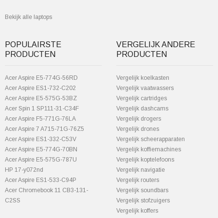
Bekijk alle laptops
POPULAIRSTE
VERGELIJK ANDERE
PRODUCTEN
PRODUCTEN
Acer Aspire E5-774G-56RD
Vergelijk koelkasten
Acer Aspire ES1-732-C202
Vergelijk vaatwassers
Acer Aspire E5-575G-53BZ
Vergelijk cartridges
Acer Spin 1 SP111-31-C34F
Vergelijk dashcams
Acer Aspire F5-771G-76LA
Vergelijk drogers
Acer Aspire 7 A715-71G-76Z5
Vergelijk drones
Acer Aspire ES1-332-C53V
Vergelijk scheerapparaten
Acer Aspire E5-774G-70BN
Vergelijk koffiemachines
Acer Aspire E5-575G-787U
Vergelijk koptelefoons
HP 17-y072nd
Vergelijk navigatie
Acer Aspire ES1-533-C94P
Vergelijk routers
Acer Chromebook 11 CB3-131-
Vergelijk soundbars
C2SS
Vergelijk stofzuigers
Vergelijk koffers