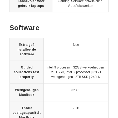
Aanbevolen voor
Gaming, Software ontwikkeling,
gebruik laptops
Video's bewerken
Software
Extra ge?
Nee
nstalleerde
software
Guided
Intel i9 processor | 32GB werkgeheugen |
collections test
2TB SSD, Intel i9 processor | 32GB
property
werkgeheugen | 2TB SSD | 240Hz
Werkgeheugen
32 GB
MacBook
Totale
2 TB
opslagcapaciteit
MacBook