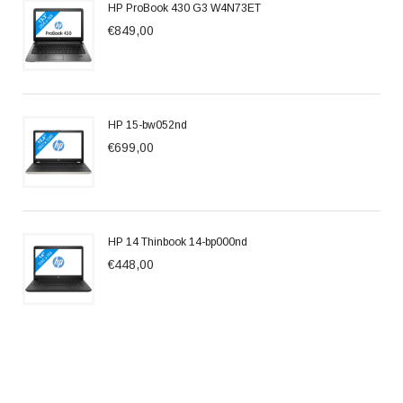
HP ProBook 430 G3 W4N73ET
€849,00
HP 15-bw052nd
€699,00
HP 14 Thinbook 14-bp000nd
€448,00