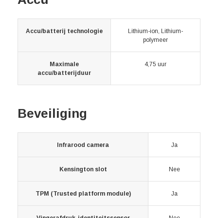
Accu/batterij technologie
Lithium-ion, Lithium-
polymeer
Maximale
4,75 uur
accu/batterijduur
Beveiliging
Infrarood camera
Ja
Kensington slot
Nee
TPM (Trusted platform module)
Ja