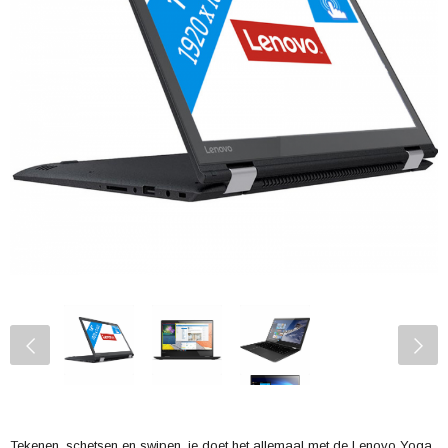
Tekenen, schetsen en swipen, je doet het allemaal met de Lenovo Yoga