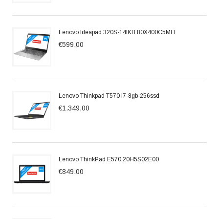
Lenovo Ideapad 320S-14IKB 80X400C5MH
€599,00
Lenovo Thinkpad T570 i7-8gb-256ssd
€1.349,00
Lenovo ThinkPad E570 20H5S02E00
€849,00