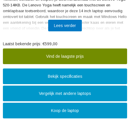
520-14IKB. De Lenovo Yoga heeft namelijk een touchscreen en
omklapbaar toetsenbord, waardoor je deze 14 inch laptop eenvoudig
omtovert tot tablet. Gebruik het touchscreen en maak met Windows Hello
een aantekening bij een webpagina, of speel boter kaas en eieren met
Lees verder
een vriend of vriendin. De Lenovo Yoga zet je rechtop neer als je het
toetsenbord omslaat, zodat je een filmpje kijkt zonder dat je deze 2-in-1
vasthoudt. Je gebruikt deze laptop thuis, onderweg, of in de collegezaal,
Laatst bekende prijs:
€599,00
want een 14 inch laptop past gemakkelijk in je tas, waardoor je hem
eenvoudig meeneemt.
Vind de laagste prijs
Bekijk specificaties
Vergelijk met andere laptops
Koop de laptop